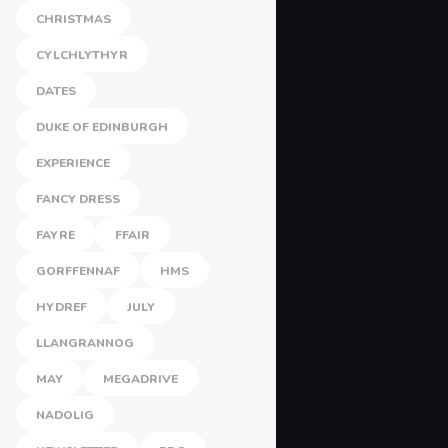
CHRISTMAS
CYLCHLYTHYR
DATES
DUKE OF EDINBURGH
EXPERIENCE
FANCY DRESS
FAYRE
FFAIR
GORFFENNAF
HMS
HYDREF
JULY
LLANGRANNOG
MAY
MEGADRIVE
NADOLIG