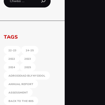
am:
TAGS
22-23
24-25
2022
2023
2024
2025
ADRODDIAD BLYNYDDOL
ANNUAL REPORT
ASSESSMENT
BACK TO THE 80S