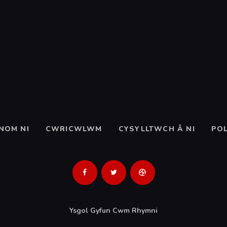
NOM NI
CWRICWLWM
CYSYLLTWCH Â NI
POL
Ysgol Gyfun Cwm Rhymni