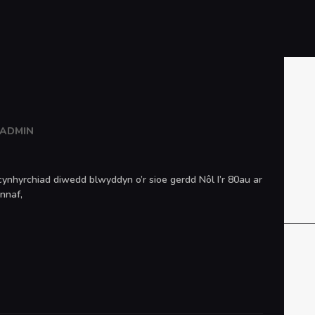
CARTREF
CYMORTH
Ysgol Gyfun Cwm Rhymni
AMDANOM NI
Tua'r Goleuni
PONTIO
ADMIN
CWRICWLWM
DIGWYDDIADAU &
ynhyrchiad diwedd blwyddyn o’r sioe gerdd Nôl I’r 80au ar
NEWYDDION
nnaf,
ENGLISH (UK)