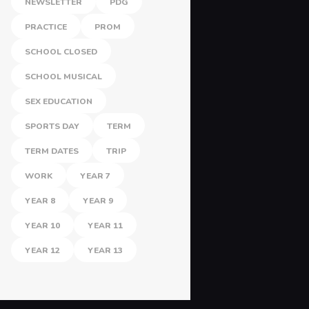
NEWSLETTER
PDG
PRACTICE
PROM
SCHOOL CLOSED
SCHOOL MUSICAL
SEX EDUCATION
SPORTS DAY
TERM
TERM DATES
TRIP
WORK
YEAR 7
YEAR 8
YEAR 9
YEAR 10
YEAR 11
YEAR 12
YEAR 13