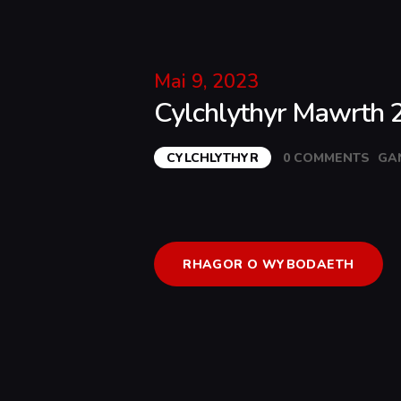
Mai 9, 2023
Cylchlythyr Mawrth 
CYLCHLYTHYR
0
COMMENTS
GA
RHAGOR O WYBODAETH