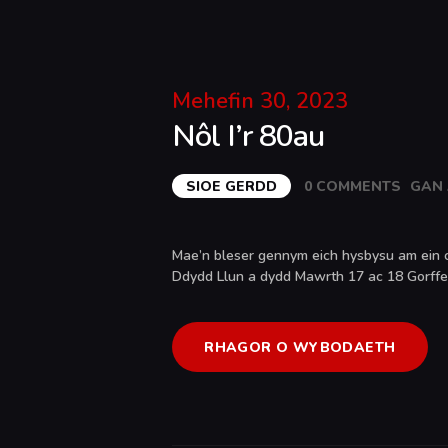
Mehefin 30, 2023
Nôl I’r 80au
SIOE GERDD
0
COMMENTS
GAN
Mae’n bleser gennym eich hysbysu am ein c
Ddydd Llun a dydd Mawrth 17 ac 18 Gorffe
RHAGOR O WYBODAETH