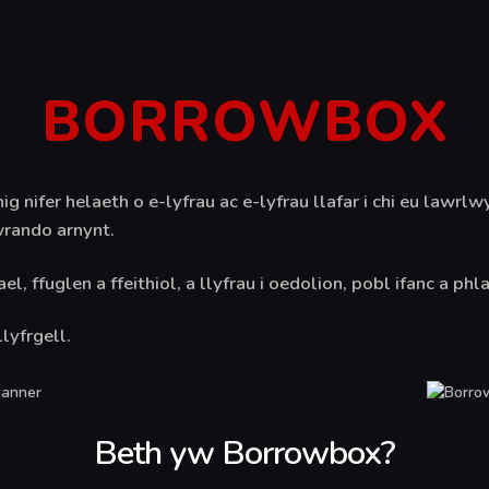
CARTREF
CYMORTH
Ysgol Gyfun Cwm Rhymni
BORROWBOX
AMDANOM NI
Tua'r Goleuni
PONTIO
ifer helaeth o e-lyfrau ac e-lyfrau llafar i chi eu lawrlwyt
CWRICWLWM
wrando arnynt.
DIGWYDDIADAU &
, ffuglen a ffeithiol, a llyfrau i oedolion, pobl ifanc a phla
NEWYDDION
lyfrgell.
ENGLISH (UK)
Beth yw Borrowbox?