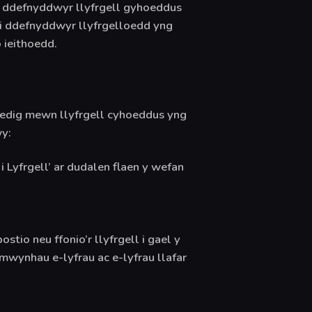
 i ddefnyddwyr llyfrgell gyhoeddus
 i ddefnyddwyr llyfrgelloedd yng
 ieithoedd.
tredig mewn llyfrgell cyhoeddus yng
wy:
 Lyfrgell’ ar dudalen flaen y wefan
tio neu ffonio’r llyfrgell i gael y
wynhau e-lyfrau ac e-lyfrau llafar