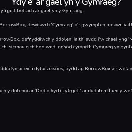
Ydy e’ ar gael yn y Gymraeg?
yfrgell bellach ar gael yn y Gymraeg.
 BorrowBox, dewiswch ‘Cymraeg’ o’r gwymplen opsiwn iaith 
orrowBox, defnyddiwch y ddolen ‘Iaith’ sydd i’w chael yng ‘
 i chi sicrhau eich bod wedi gosod cymorth Cymraeg yn gynt
ddiofyn ar eich dyfais eisoes, bydd ap BorrowBox a’r wefan
ch y dolenni ar ‘Dod o hyd i Lyfrgell’ ar dudalen flaen y we