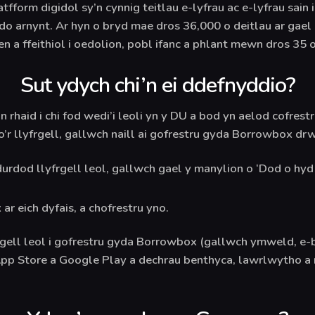
form digidol sy’n cynnig teitlau e-lyfrau ac e-lyfrau sain
do arnynt. Ar hyn o bryd mae dros 36,000 o deitlau ar gael
n a ffeithiol i oedolion, pobl ifanc a phlant mewn dros 35 o
Sut ydych chi’n ei ddefnyddio?
 rhaid i chi fod wedi’i leoli yn y DU a bod yn aelod cofres
’r llyfrgell, gallwch naill ai gofrestru gyda Borrowbox dr
urdod llyfrgell leol, gallwch gael y manylion o ‘Dod o hyd i
 eich dyfais, a chofrestru yno.
rgell leol i gofrestru gyda Borrowbox (gallwch ymweld, e-bos
pp Store a Google Play a dechrau benthyca, lawrlwytho a m