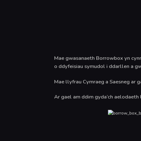
Mae gwasanaeth Borrowbox yn cynnig n
o ddyfeisiau symudol i ddarllen a g
Mae llyfrau Cymraeg a Saesneg ar gael
Ar gael am ddim gyda’ch aelodaeth l