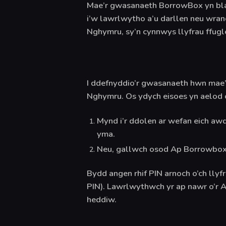
Mae’r gwasanaeth BorrowBox yn blatf
i’w lawrlwytho a’u darllen neu wran
Nghymru, sy’n cynnwys llyfrau ffugle
I ddefnyddio’r gwasanaeth hwn mae’n
Nghymru.
Os ydych eisoes yn aelod o
Mynd i’r ddolen ar wefan eich awd
yma.
Neu, gallwch osod Ap Borrowbox ar
Bydd angen rhif PIN arnoch o’ch llyf
PIN).
Lawrlwythwch yr ap nawr o’r A
heddiw.