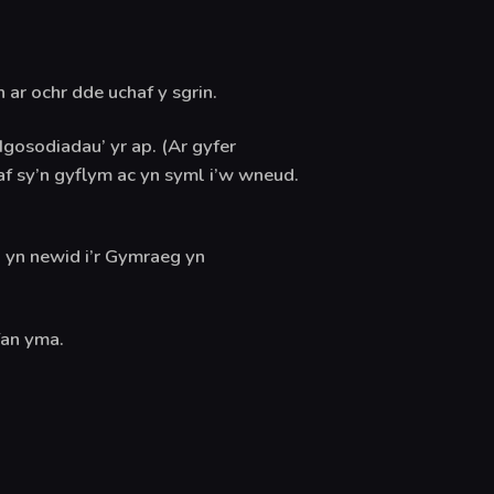
ar ochr dde uchaf y sgrin.
Ngosodiadau’ yr ap. (Ar gyfer
af sy’n gyflym ac yn syml i’w wneud.
 yn newid i’r Gymraeg yn
fan yma.