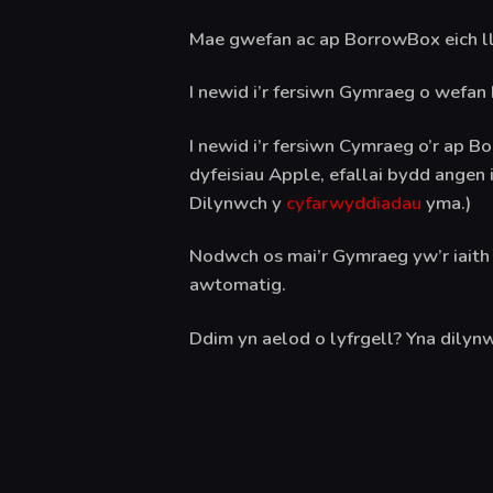
Mae gwefan ac ap BorrowBox eich ll
I newid i’r fersiwn Gymraeg o wefan
I newid i’r fersiwn Cymraeg o’r ap B
dyfeisiau Apple, efallai bydd angen
Dilynwch y
cyfarwyddiadau
yma.)
Nodwch os mai’r Gymraeg yw’r iaith 
awtomatig.
Ddim yn aelod o lyfrgell? Yna dilynw