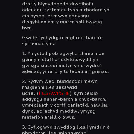
dros y blynyddoedd diwethaf i
adeiladu systemau tynn a chadarn yn
ein hysgol er mwyn addysgu
disgyblion am y mater holl bwysig
hwn.
Gweler ychydig o enghreifftiau o’n
systemau yma:
1. Yn ystod
pob
egwyl a chinio mae
gennym staff ar ddyletswydd yn
gwisgo siacedi melyn yn crwydro’r
adeilad, yr iard, y toiledau a’r grisiau.
2. Rydym wedi buddsoddi mewn
rhaglenni lles
ansawdd
uchel
(
JIGSAWPSHE
), sy’n ceisio
addysgu hunan-barch a chyd-barch,
ymreolaeth y corff, caniatâd, hawliau
dynol ac iechyd meddwl ymysg
materion eraill o bwys.
3. Cyflogwyd swyddog lles i ymdrin â
phryderon lles
uniongyrchol
.