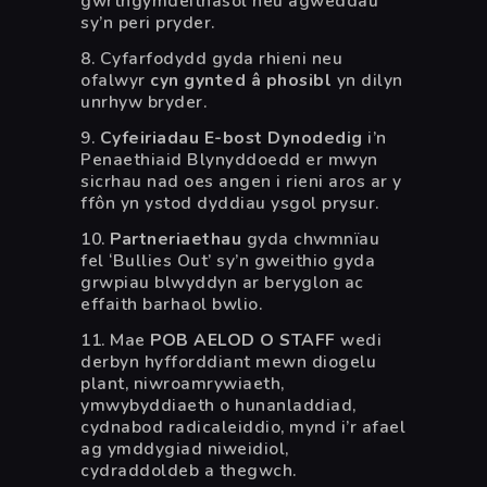
gwrthgymdeithasol neu agweddau
sy’n peri pryder.
8. Cyfarfodydd gyda rhieni neu
ofalwyr
cyn gynted â phosibl
yn dilyn
unrhyw bryder.
9.
Cyfeiriadau E-bost Dynodedig
i’n
Penaethiaid Blynyddoedd er mwyn
sicrhau nad oes angen i rieni aros ar y
ffôn yn ystod dyddiau ysgol prysur.
10.
Partneriaethau
gyda chwmnïau
fel ‘Bullies Out’ sy’n gweithio gyda
grwpiau blwyddyn ar beryglon ac
effaith barhaol bwlio.
11. Mae
POB AELOD O STAFF
wedi
derbyn hyfforddiant mewn diogelu
plant, niwroamrywiaeth,
ymwybyddiaeth o hunanladdiad,
cydnabod radicaleiddio, mynd i’r afael
ag ymddygiad niweidiol,
cydraddoldeb a thegwch.