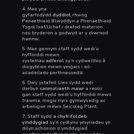
4. Mae yna
gyfarfodydd
dyddiol
rhwng
Penaethiaid Blwyddyn a Phenaethiaid
Ysgol Isaf/Uchaf i drafod materion
neu bryderon a godwyd ar y diwrnod
hwnnw.
5. Mae gennym staff sydd wedi’u
hyfforddi mewn
systemau
adferol
sy’n cydweithio â
disgyblion mewn ymgais i ail-
ailadeiladu perthnasoedd.
6. Dwy ystafell Lles sydd wedi
derbyn
canmoliaeth mawr
a reolir
gan staff sydd wedi’u hyfforddi mewn
trawma, megis nyrs gymwysedig ac
arbenigwr mewn Seicoleg Plant.
7. Staff sydd
a chyfrifoldeb
ymddygiad
sy’n cydlynu ymyriadau yn
dilyn achosion o ymddygiad