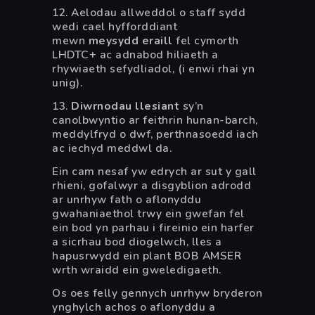
12. Aelodau allweddol o staff sydd
wedi cael hyfforddiant
mewn
meysydd eraill
fel cymorth
LHDTC+ ac adnabod hiliaeth a
rhywiaeth sefydliadol, (i enwi rhai yn
unig).
13.
Diwrnodau llesiant
sy’n
canolbwyntio ar feithrin hunan-barch,
meddylfryd o dwf, perthnasoedd iach
ac iechyd meddwl da.
Ein cam nesaf yw edrych ar sut y gall
rhieni, gofalwyr a disgyblion adrodd
ar unrhyw fath o aflonyddu
gwahaniaethol trwy ein gwefan fel
ein bod yn parhau i fireinio ein harfer
a sicrhau bod diogelwch, lles a
hapusrwydd ein plant BOB AMSER
wrth wraidd ein gweledigaeth.
Os oes felly gennych unrhyw bryderon
ynghylch achos o aflonyddu a