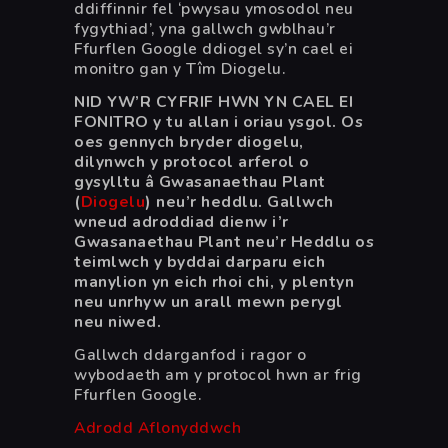
ddiffinnir fel ‘pwysau ymosodol neu
fygythiad’, yna gallwch gwblhau’r
Ffurflen Google ddiogel sy’n cael ei
monitro gan y Tîm Diogelu.
NID YW’R CYFRIF HWN YN CAEL EI
FONITRO y tu allan i oriau ysgol. Os
oes gennych bryder diogelu,
dilynwch y protocol arferol o
gysylltu â Gwasanaethau Plant
(
Diogelu
) neu’r heddlu. Gallwch
wneud adroddiad dienw i’r
Gwasanaethau Plant neu’r Heddlu os
teimlwch y byddai darparu eich
manylion yn eich rhoi chi, y plentyn
neu unrhyw un arall mewn perygl
neu niwed.
Gallwch ddarganfod i ragor o
wybodaeth am y protocol hwn ar frig
Ffurflen Google.
Adrodd Aflonyddwch