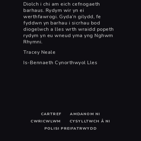
Diolch i chi am eich cefnogaeth
barhaus. Rydym wir yn ei
werthfawrogi. Gyda’n gilydd, fe
fyddwn yn barhau i sicrhau bod
diogelwch a lles wrth wraidd popeth
rydym yn eu wneud yma yng Nghwm
Rhymni.
Tracey Neale
Is-Bennaeth Cynorthwyol Lles
CARTREF
AMDANOM NI
CWRICWLWM
CYSYLLTWCH Â NI
POLISI PREIFATRWYDD