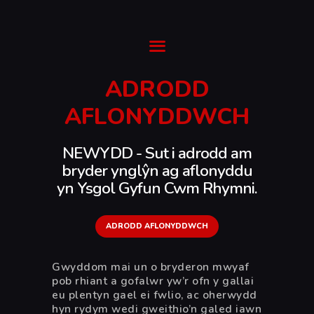
Ysgol Gyfun Cwm Rhymni
Tua'r Goleuni
ADRODD
CARTREF
AFLONYDDWCH
CYMORTH
AMDANOM NI
NEWYDD - Sut i adrodd am
PONTIO
bryder ynglŷn ag aflonyddu
yn Ysgol Gyfun Cwm Rhymni.
CWRICWLWM
DIGWYDDIADAU &
NEWYDDION
ADRODD AFLONYDDWCH
ENGLISH (UK)
Gwyddom mai un o bryderon mwyaf
pob rhiant a gofalwr yw’r ofn y gallai
eu plentyn gael ei fwlio, ac oherwydd
hyn rydym wedi gweithio’n galed iawn