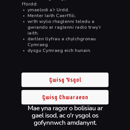
ffordd:
ymaelodi a’r Urdd.
Menter Iaith Caerffili.
wrth wylio rhaglenni teledu a
gwrando ar raglenni radio trwy’r
iaith.
darllen llyfrau a chylchgronau
Cymraeg
dysgu Cymraeg eich hunain.
Gwisg Ysgol
Gwisg Chwaraeon
Mae yna ragor o bolisïau ar
gael isod, ac o'r ysgol os
gofynnwch amdanynt.