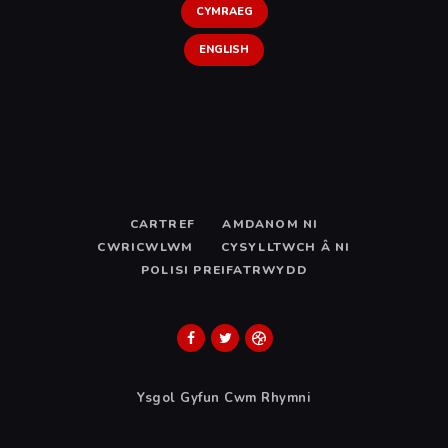
CYMRAEG
ENGLISH
CARTREF
AMDANOM NI
CWRICWLWM
CYSYLLTWCH Â NI
POLISI PREIFATRWYDD
Ysgol Gyfun Cwm Rhymni