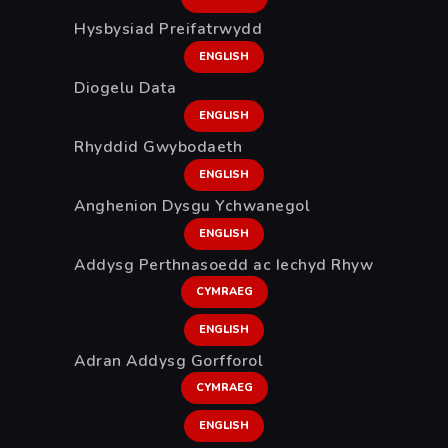
Hysbysiad Preifatrwydd
ENGLISH
Diogelu Data
ENGLISH
Rhyddid Gwybodaeth
ENGLISH
Anghenion Dysgu Ychwanegol
ENGLISH
Addysg Perthnasoedd ac Iechyd Rhyw
CYMRAEG
ENGLISH
Adran Addysg Gorfforol
CYMRAEG
ENGLISH