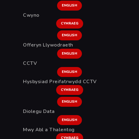
ENGLISH
Cwyno
CYMRAEG
ENGLISH
Offeryn Llywodraeth
ENGLISH
CCTV
ENGLISH
Hysbysiad Preifatrwydd CCTV
CYMRAEG
ENGLISH
Diolegu Data
ENGLISH
Mwy Abl a Thalentog
CYMRAEG