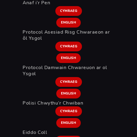
Anaf i’r Pen
CYMRAEG
ENGLISH
Protocol Asesiad Risg Chwaraeon ar
ôl Ysgol
CYMRAEG
ENGLISH
Protocol Damwain Chwareuon ar ol
Ysgol
CYMRAEG
ENGLISH
Polisi Chwythu’r Chwiban
CYMRAEG
ENGLISH
Eiddo Coll