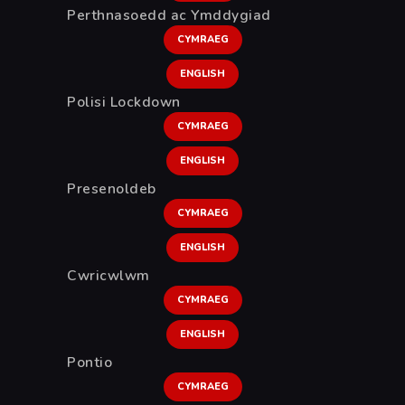
Perthnasoedd ac Ymddygiad
CYMRAEG
ENGLISH
Polisi Lockdown
CYMRAEG
ENGLISH
Presenoldeb
CYMRAEG
ENGLISH
Cwricwlwm
CYMRAEG
ENGLISH
Pontio
CYMRAEG