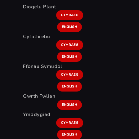
Diogelu Plant
CYMRAEG
ENGLISH
Cyfathrebu
CYMRAEG
ENGLISH
Ffonau Symudol
CYMRAEG
ENGLISH
Gwrth Fwlian
ENGLISH
Ymddygiad
CYMRAEG
ENGLISH