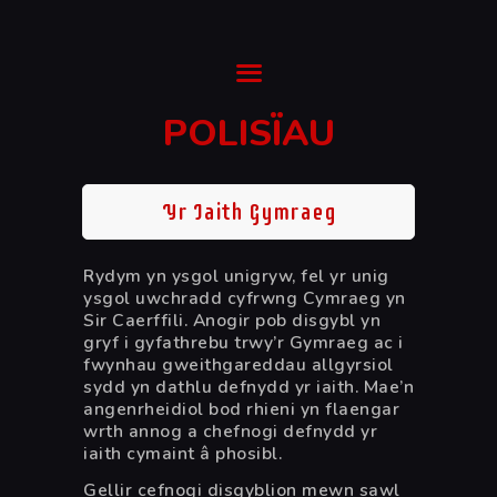
Ysgol Gyfun Cwm Rhymni
Tua'r Goleuni
POLISÏAU
CARTREF
CYMORTH
Yr Iaith Gymraeg
AMDANOM NI
PONTIO
Rydym yn ysgol unigryw, fel yr unig
CWRICWLWM
ysgol uwchradd cyfrwng Cymraeg yn
Sir Caerffili. Anogir pob disgybl yn
DIGWYDDIADAU &
gryf i gyfathrebu trwy’r Gymraeg ac i
NEWYDDION
fwynhau gweithgareddau allgyrsiol
sydd yn dathlu defnydd yr iaith. Mae’n
ENGLISH (UK)
angenrheidiol bod rhieni yn flaengar
wrth annog a chefnogi defnydd yr
iaith cymaint â phosibl.
Gellir cefnogi disgyblion mewn sawl