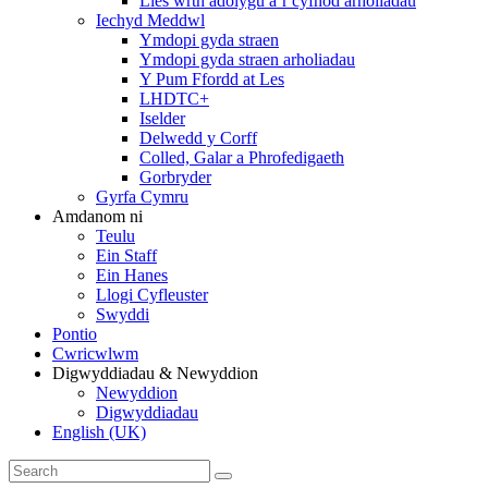
Lles wrth adolygu a’r cyfnod arholiadau
Iechyd Meddwl
Ymdopi gyda straen
Ymdopi gyda straen arholiadau
Y Pum Ffordd at Les
LHDTC+
Iselder
Delwedd y Corff
Colled, Galar a Phrofedigaeth
Gorbryder
Gyrfa Cymru
Amdanom ni
Teulu
Ein Staff
Ein Hanes
Llogi Cyfleuster
Swyddi
Pontio
Cwricwlwm
Digwyddiadau & Newyddion
Newyddion
Digwyddiadau
English (UK)