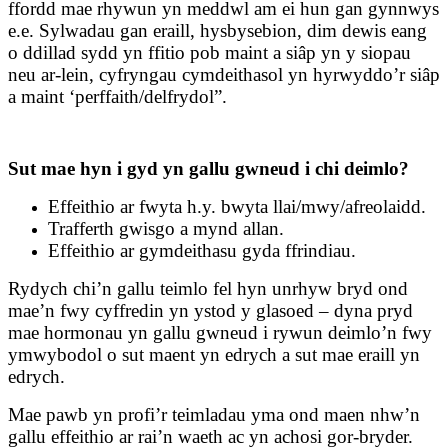
ffordd mae rhywun yn meddwl am ei hun gan gynnwys
e.e. Sylwadau gan eraill, hysbysebion, dim dewis eang
o ddillad sydd yn ffitio pob maint a siâp yn y siopau
neu ar-lein, cyfryngau cymdeithasol yn hyrwyddo’r siâp
a maint ‘perffaith/delfrydol”.
Sut mae hyn i gyd yn gallu gwneud i chi deimlo?
Effeithio ar fwyta h.y. bwyta llai/mwy/afreolaidd.
Trafferth gwisgo a mynd allan.
Effeithio ar gymdeithasu gyda ffrindiau.
Rydych chi’n gallu teimlo fel hyn unrhyw bryd ond
mae’n fwy cyffredin yn ystod y glasoed – dyna pryd
mae hormonau yn gallu gwneud i rywun deimlo’n fwy
ymwybodol o sut maent yn edrych a sut mae eraill yn
edrych.
Mae pawb yn profi’r teimladau yma ond maen nhw’n
gallu effeithio ar rai’n waeth ac yn achosi gor-bryder.