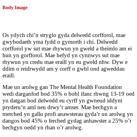
Body Image
Os ydych chi’n stryglo gyda delwedd corfforol, mae
gwybodaeth yma fydd o gymorth i chi. Delwedd
corfforol yw sut mae rhywun yn gweld a theimlo am ei
hun yn gorfforol. Mae hefyd yn cynnwys sut mae
rhywun yn credu mae eraill yn eu gweld nhw. Dyw e
ddim o reidrwydd am y corff o gwbl ond agweddau
eraill.
Mae un arolwg gan The Mental Health Foundation
wedi darganfod bod 35% o bobl ifanc rhwng 13-19 oed
yn datgan bod delwedd eu cyrff yn gwneud iddynt
pryderu’n aml neu drwy’r amser. Mae bechgyn a
merched yn gallu profi anawsterau gyda’r un arolwg yn
dangos bod 45% o ferched gydag anhawster a 25% o’r
bechgyn oedd yn rhan o’r arolwg.