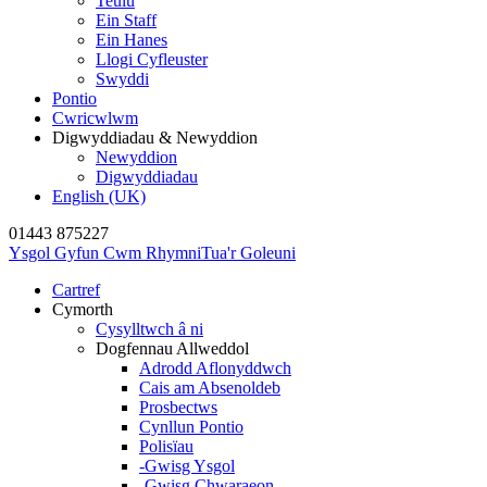
Teulu
Ein Staff
Ein Hanes
Llogi Cyfleuster
Swyddi
Pontio
Cwricwlwm
Digwyddiadau & Newyddion
Newyddion
Digwyddiadau
English (UK)
01443 875227
Ysgol Gyfun Cwm Rhymni
Tua'r Goleuni
Cartref
Cymorth
Cysylltwch â ni
Dogfennau Allweddol
Adrodd Aflonyddwch
Cais am Absenoldeb
Prosbectws
Cynllun Pontio
Polisïau
-Gwisg Ysgol
-Gwisg Chwaraeon