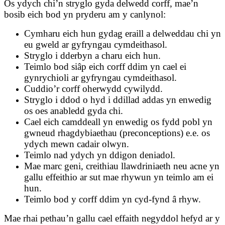
Os ydych chi’n stryglo gyda delwedd corff, mae’n
bosib eich bod yn pryderu am y canlynol:
Cymharu eich hun gydag eraill a delweddau chi yn
eu gweld ar gyfryngau cymdeithasol.
Stryglo i dderbyn a charu eich hun.
Teimlo bod siâp eich corff ddim yn cael ei
gynrychioli ar gyfryngau cymdeithasol.
Cuddio’r corff oherwydd cywilydd.
Stryglo i ddod o hyd i ddillad addas yn enwedig
os oes anabledd gyda chi.
Cael eich camddeall yn enwedig os fydd pobl yn
gwneud rhagdybiaethau (preconceptions) e.e. os
ydych mewn cadair olwyn.
Teimlo nad ydych yn ddigon deniadol.
Mae marc geni, creithiau llawdriniaeth neu acne yn
gallu effeithio ar sut mae rhywun yn teimlo am ei
hun.
Teimlo bod y corff ddim yn cyd-fynd â rhyw.
Mae rhai pethau’n gallu cael effaith negyddol hefyd ar y