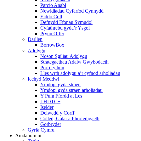
Parcio Anabl
Newidiadau Cyfarfod Cynnydd
Eiddo Coll
Defnydd Ffonau Symudol
Cyfathrebu gyda’r Ysgol
Prynu Offer
Darllen
BorrowBox
Adolygu
Noson Sgiliau Adolygu
Strategaethau Adalw Gwybodaeth
Profi fy hun
Lles wrth adolygu a’r cyfnod arholiadau
Iechyd Meddwl
Ymdopi gyda straen
Ymdopi gyda straen arholiadau
Y Pum Ffordd at Les
LHDTC+
Iselder
Delwedd y Corff
Colled, Galar a Phrofedigaeth
Gorbryder
Gyrfa Cymru
Amdanom ni