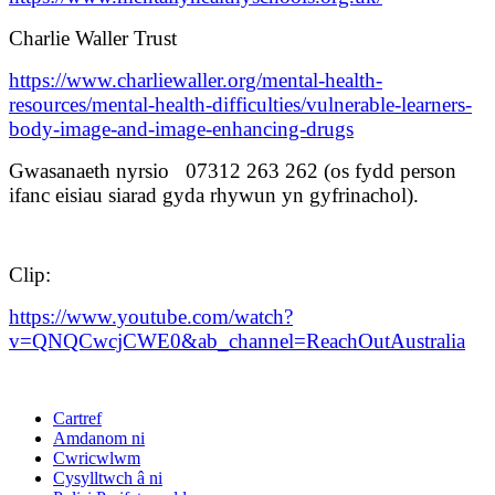
Charlie Waller Trust
https://www.charliewaller.org/mental-health-
resources/mental-health-difficulties/vulnerable-learners-
body-image-and-image-enhancing-drugs
Gwasanaeth nyrsio 07312 263 262 (os fydd person
ifanc eisiau siarad gyda rhywun yn gyfrinachol).
Clip:
https://www.youtube.com/watch?
v=QNQCwcjCWE0&ab_channel=ReachOutAustralia
Cartref
Amdanom ni
Cwricwlwm
Cysylltwch â ni