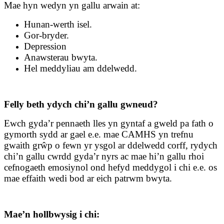
Mae hyn wedyn yn gallu arwain at:
Hunan-werth isel.
Gor-bryder.
Depression
Anawsterau bwyta.
Hel meddyliau am ddelwedd.
Felly beth ydych chi’n gallu gwneud?
Ewch gyda’r pennaeth lles yn gyntaf a gweld pa fath o
gymorth sydd ar gael e.e. mae CAMHS yn trefnu
gwaith grŵp o fewn yr ysgol ar ddelwedd corff, rydych
chi’n gallu cwrdd gyda’r nyrs ac mae hi’n gallu rhoi
cefnogaeth emosiynol ond hefyd meddygol i chi e.e. os
mae effaith wedi bod ar eich patrwm bwyta.
Mae’n hollbwysig i chi: