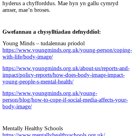
hyderus a chyfforddus. Mae hyn yn gallu cymryd
amser, mae’n broses.
Gwefannau a chysylltiadau defnyddiol:
Young Minds – tudalennau priodol
https://www.youngminds.org.uk/young-person/coping-
with-life/body-image/
https://www.youngminds.org.uk/about-us/reports-and-
impact/policy-reports/how-does-body-image-impact-
young-people-s-mental-health/
https://www.youngminds.org.uk/young-
person/blog/how-to-cope-if-social-media-affects-your-
body-image/
Mentally Healthy Schools
https://www.mentallyhealthyschools.org.uk/