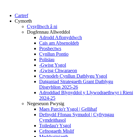
Cartref
Cymorth
Cysylltwch â ni
Dogfennau Allweddol
Adrodd Aflonyddwch
Cais am Absenoldeb
Prosbectws
Cynllun Pontio
Polisïau
-Gwisg Ysgol
-Gwisg Chwaraeon
Crynodeb Cynllun Datblygu Ysgol
Datganiad Strategaeth Grant Datblygu
Disgyblion 2025-26
Adroddiad Blynyddol y Llywodraethwyr i Rieni
2024-25
Negeseuon Pwysig
Maes Parcio'r Ysgol | Gellihaf
Defnydd Ffonau Symudol | Cyfryngau
Cymdeithasol
Toiledau'r Ysgol
Cefnogaeth Mislif
Meddyginiaeth