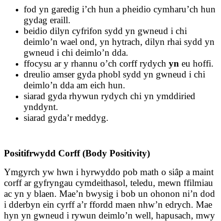
fod yn garedig i’ch hun a pheidio cymharu’ch hun
gydag eraill.
beidio dilyn cyfrifon sydd yn gwneud i chi
deimlo’n wael ond, yn hytrach, dilyn rhai sydd yn
gwneud i chi deimlo’n dda.
ffocysu ar y rhannu o’ch corff rydych
yn
eu hoffi.
dreulio amser gyda phobl sydd yn gwneud i chi
deimlo’n dda am eich hun.
siarad gyda rhywun rydych chi yn ymddiried
ynddynt.
siarad gyda’r meddyg.
Positifrwydd Corff (Body Positivity)
Ymgyrch yw hwn i hyrwyddo pob math o siâp a maint
corff ar gyfryngau cymdeithasol, teledu, mewn ffilmiau
ac yn y blaen. Mae’n bwysig i bob un ohonon ni’n dod
i dderbyn ein cyrff a’r ffordd maen nhw’n edrych. Mae
hyn yn gwneud i rywun deimlo’n well, hapusach, mwy