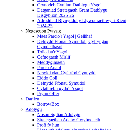
Crynodeb Cynllun Datblygu Ysgol
Datganiad Strategaeth Grant Datblygu
Disgyblion 2025-26
Adroddiad Blynyddol y Llywodraethwyr i Rieni
2024-25
Negeseuon Pwysig
Maes Parcio'r Ysgol | Gellihaf
Defnydd Ffonau Symudol | Cyfryngau
Cymdeithasol
Toiledau'r Ysgol
Cefnogaeth Mislif
Meddyginiaeth
Parcio Anabl
Newidiadau Cyfarfod Cynnydd
Eiddo Coll
Defnydd Ffonau Symudol
Cyfathrebu gyda’r Ysgol
Prynu Offer
Darllen
BorrowBox
Adolygu
Noson Sgiliau Adolygu
Strategaethau Adalw Gwybodaeth
Profi fy hun